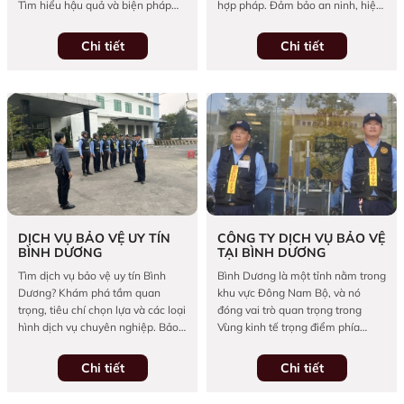
Tìm hiểu hậu quả và biện pháp
hợp pháp. Đảm bảo an ninh, hiệu
phòng ngừa hiệu quả.
quả và tránh rủi ro pháp lý.
Chi tiết
Chi tiết
DỊCH VỤ BẢO VỆ UY TÍN
CÔNG TY DỊCH VỤ BẢO VỆ
BÌNH DƯƠNG
TẠI BÌNH DƯƠNG
Tìm dịch vụ bảo vệ uy tín Bình
Bình Dương là một tỉnh nằm trong
Dương? Khám phá tầm quan
khu vực Đông Nam Bộ, và nó
trọng, tiêu chí chọn lựa và các loại
đóng vai trò quan trọng trong
hình dịch vụ chuyên nghiệp. Bảo
Vùng kinh tế trọng điểm phía
vệ Vệ sĩ Hoàng Anh cam kết an
Nam của Việt Nam. Khu vực này
toàn tối đa cho tài sản & con
không chỉ nổi bật với sự phát triển
Chi tiết
Chi tiết
người.
mạnh mẽ của các nhà máy, xí
nghiệp và khu công nghiệp mà