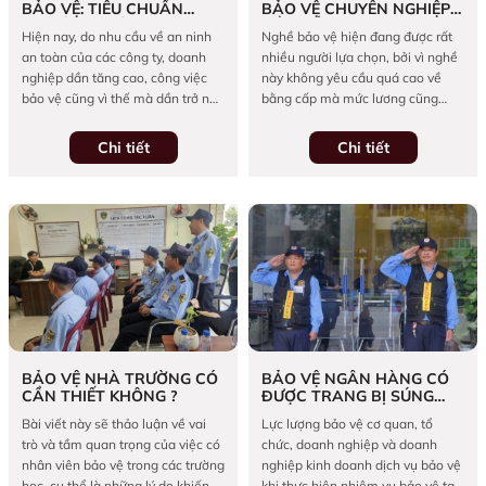
BẢO VỆ: TIÊU CHUẨN
BẢO VỆ CHUYÊN NGHIỆP
người tiêu dùng. Chúng tôi cam
NGHIỆP VỤ VÀ KỸ NĂNG
CẦN NẮM RÕ
Hiện nay, do nhu cầu về an ninh
Nghề bảo vệ hiện đang được rất
kết mang đến sự an toàn và tin
an toàn của các công ty, doanh
nhiều người lựa chọn, bởi vì nghề
cậy cho mọi khách hàng thông
nghiệp dần tăng cao, công việc
này không yêu cầu quá cao về
qua các giải pháp bảo vệ được
bảo vệ cũng vì thế mà dần trở nên
bằng cấp mà mức lương cũng
thiết kế riêng.
phổ biến. Để tìm kiếm cơ hội việc
tương đối cao so với công việc
làm, nhiều bạn trẻ cũng muốn
khác. Tuy nhiên trước khi quyết
Chi tiết
Chi tiết
ứng tuyển vào vị trí nhân viên bảo
định chọn làm bất kỳ nghề nào,
vệ. Tuy nhiên, những người muốn
bạn đều cần tìm hiểu kỹ về nó.
ứng tuyển công việc này cần phải
Bài viết này giúp bạn hiểu rõ hơn
biết thêm một số quy định đặc
về những yêu cầu đối với bảo vệ
thù. Bài viết dưới đây sẽ thông tin
chuyên nghiệp. Hãy cùng theo dõi
thêm về tiêu chuẩn nghiệp vụ và
nhé!
kỹ năng nhân viên bảo vệ cần có.
BẢO VỆ NHÀ TRƯỜNG CÓ
BẢO VỆ NGÂN HÀNG CÓ
CẦN THIẾT KHÔNG ?
ĐƯỢC TRANG BỊ SÚNG
KHÔNG?
Bài viết này sẽ thảo luận về vai
Lực lượng bảo vệ cơ quan, tổ
trò và tầm quan trọng của việc có
chức, doanh nghiệp và doanh
nhân viên bảo vệ trong các trường
nghiệp kinh doanh dịch vụ bảo vệ
học, cụ thể là những lý do khiến
khi thực hiện nhiệm vụ bảo vệ tại