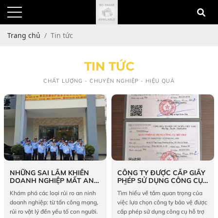
Trang chủ
Tin tức
TIN TỨC
CHẤT LƯỢNG - CHUYÊN NGHIỆP - HIỆU QUẢ
NHỮNG SAI LẦM KHIẾN
CÔNG TY ĐƯỢC CẤP GIẤY
DOANH NGHIỆP MẤT AN
PHÉP SỬ DỤNG CÔNG CỤ
TOÀN
HỖ TRỢ HỢP PHÁP
Khám phá các loại rủi ro an ninh
Tìm hiểu về tầm quan trọng của
doanh nghiệp: từ tấn công mạng,
việc lựa chọn công ty bảo vệ được
rủi ro vật lý đến yếu tố con người.
cấp phép sử dụng công cụ hỗ trợ