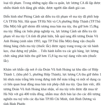
loại tội phạm. Trong những ngày đầu ra quân, lực lượng CA đã lập được
nhiều thành tích đáng ghi nhận, được người dân đánh giá cao.
Điển hình như Phòng Cảnh sát điều tra tội phạm về ma túy đã phối hợp
CA TP.Hà Nội, Hải quan TP.Hà Nội và CA phường Hiệp Thành (TP.Thủ
Dầu Một) bắt giữ nhóm đối tượng mua bán ma túy, thu giữ hơn 15,8kg
ma túy. Bằng các biện pháp nghiệp vụ, lực lượng Cảnh sát điều tra tội
phạm về ma túy CA tỉnh đã phát hiện, bắt quả tang đối tượng Đoàn Vũ
Anh Hoàng (sinh năm 1993, ngụ TP.Thủ Dầu Một) đang vận chuyển
thùng hàng chứa ma túy (thuốc lắc) được nguỵ trang trong các túi bánh
kẹo, chai đựng mỹ phẩm… Tiến hành kiểm tra các gói hàng, lực lượng
chức năng phát hiện thu giữ hơn 15,8 kg ma tuý dạng viên nén (thuốc
lắc).
Khám xét khẩn cấp nơi ở của Đoàn Vũ Anh Hoàng tại khu dân cư Hiệp
Thành 1, (khu phố 5, phường Hiệp Thành), lực lượng CA thu giữ thêm 1
hũ nhựa màu trắng bên trong đựng tinh thể màu trắng và một số dụng cụ
có liên quan hoạt động mua bán trái phép chất ma túy. Qua làm việc, đối
tượng Đoàn Vũ Anh Hoàng khai nhận, số ma túy trên được đặt mua từ
Hà Nội với giá 400 triệu đồng, nhằm mục đích bán lại cho các đối tượng
nghiện ma tuý trên các địa bàn TP.Hồ Chí Minh, tỉnh Bình Dương và
tỉnh Bình Phước.