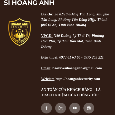
SĨ HOÀNG ANH
Địa chỉ
:
Số 82/19 đường Tân Long, khu phố
Tân Long, Phường Tân Đông Hiệp, Thành
phố Dĩ An, Tỉnh Bình Dương
VPGD:
N40 Đường Lý Thái Tổ, Phường
Hòa Phú, Tp Thủ Dầu Một, Tỉnh Bình
Dương
Điện thoạ
i
:
0973 61 63 66 - 0975 255 221
Email
:
baovevesihoanganh@gmail.com
Website:
https://
hoanganhsecurity.com
AN TOÀN CỦA KHÁCH HÀNG - LÀ
TRÁCH NHIỆM CỦA CHÚNG TÔI!