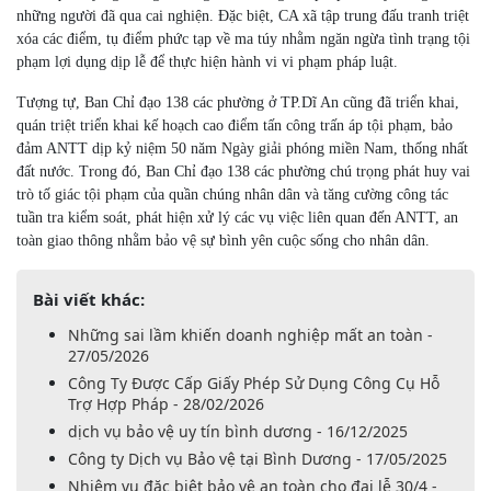
những người đã qua cai nghiện. Đặc biệt, CA xã tập trung đấu tranh triệt
xóa các điểm, tụ điểm phức tạp về ma túy nhằm ngăn ngừa tình trạng tội
phạm lợi dụng dịp lễ để thực hiện hành vi vi phạm pháp luật.
Tượng tự, Ban Chỉ đạo 138 các phường ở TP.Dĩ An cũng đã triển khai,
quán triệt triển khai kế hoạch cao điểm tấn công trấn áp tội phạm, bảo
đảm ANTT dịp kỷ niệm 50 năm Ngày giải phóng miền Nam, thống nhất
đất nước. Trong đó, Ban Chỉ đạo 138 các phường chú trọng phát huy vai
trò tố giác tội phạm của quần chúng nhân dân và tăng cường công tác
tuần tra kiểm soát, phát hiện xử lý các vụ việc liên quan đến ANTT, an
toàn giao thông nhằm bảo vệ sự bình yên cuộc sống cho nhân dân.
Bài viết khác:
Những sai lầm khiến doanh nghiệp mất an toàn -
27/05/2026
Công Ty Được Cấp Giấy Phép Sử Dụng Công Cụ Hỗ
Trợ Hợp Pháp - 28/02/2026
dịch vụ bảo vệ uy tín bình dương - 16/12/2025
Công ty Dịch vụ Bảo vệ tại Bình Dương - 17/05/2025
Nhiệm vụ đặc biệt bảo vệ an toàn cho đại lễ 30/4 -