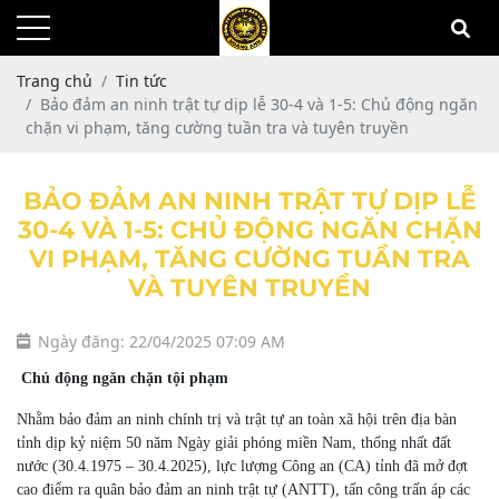
Trang chủ
Tin tức
Bảo đảm an ninh trật tự dịp lễ 30-4 và 1-5: Chủ động ngăn
chặn vi phạm, tăng cường tuần tra và tuyên truyền
BẢO ĐẢM AN NINH TRẬT TỰ DỊP LỄ
30-4 VÀ 1-5: CHỦ ĐỘNG NGĂN CHẶN
VI PHẠM, TĂNG CƯỜNG TUẦN TRA
VÀ TUYÊN TRUYỀN
Ngày đăng: 22/04/2025 07:09 AM
Chủ động ngăn chặn tội phạm
Nhằm bảo đảm an ninh chính trị và trật tự an toàn xã hội trên địa bàn
tỉnh dịp kỷ niệm 50 năm Ngày giải phóng miền Nam, thống nhất đất
nước (30.4.1975 – 30.4.2025), lực lượng Công an (CA) tỉnh đã mở đợt
cao điểm ra quân bảo đảm an ninh trật tự (ANTT), tấn công trấn áp các