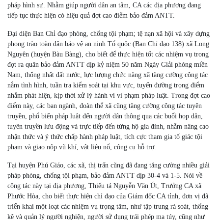
pháp hình sự. Nhằm giúp người dân an tâm, CA các địa phương đang
tiếp tục thực hiện có hiệu quả đợt cao điểm bảo đảm ANTT.
Đại diện Ban Chỉ đạo phòng, chống tội phạm; tệ nạn xã hội và xây dựng
phong trào toàn dân bảo vệ an ninh Tổ quốc (Ban Chỉ đạo 138) xã Long
Nguyên (huyện Bàu Bàng), cho biết để thực hiện tốt các nhiệm vụ trong
đợt ra quân bảo đảm ANTT dịp kỷ niệm 50 năm Ngày Giải phóng miền
Nam, thống nhất đất nước, lực lượng chức năng xã tăng cường công tác
nắm tình hình, tuần tra kiểm soát tại khu vực, tuyến đường trọng điểm
nhằm phát hiện, kịp thời xử lý hành vi vi phạm pháp luật. Trong đợt cao
điểm này, các ban ngành, đoàn thể xã cũng tăng cường công tác tuyên
truyền, phổ biến pháp luật đến người dân thông qua các buổi họp dân,
tuyên truyền lưu động và trực tiếp đến từng hộ gia đình, nhằm nâng cao
nhận thức và ý thức chấp hành pháp luật, tích cực tham gia tố giác tội
phạm và giao nộp vũ khí, vật liệu nổ, công cụ hỗ trợ.
Tại huyện Phú Giáo, các xã, thị trấn cũng đã đang tăng cường nhiều giải
pháp phòng, chống tội phạm, bảo đảm ANTT dịp 30-4 và 1-5. Nói về
công tác này tại địa phương, Thiếu tá Nguyễn Văn Út, Trưởng CA xã
Phước Hòa, cho biết thực hiện chỉ đạo của Giám đốc CA tỉnh, đơn vị đã
triển khai một loạt các nhiệm vụ trọng tâm, như tập trung rà soát, thống
kê và quản lý người nghiện, người sử dụng trái phép ma túy, cũng như