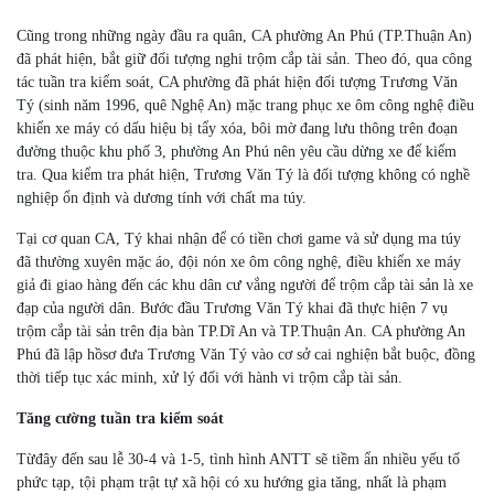
Cũng trong những ngày đầu ra quân, CA phường An Phú (TP.Thuận An)
đã phát hiện, bắt giữ đối tượng nghi trộm cắp tài sản. Theo đó, qua công
tác tuần tra kiểm soát, CA phường đã phát hiện đối tượng Trương Văn
Tý (sinh năm 1996, quê Nghệ An) mặc trang phục xe ôm công nghệ điều
khiển xe máy có dấu hiệu bị tẩy xóa, bôi mờ đang lưu thông trên đoạn
đường thuộc khu phố 3, phường An Phú nên yêu cầu dừng xe để kiểm
tra. Qua kiểm tra phát hiện, Trương Văn Tý là đối tượng không có nghề
nghiệp ổn định và dương tính với chất ma túy.
Tại cơ quan CA, Tý khai nhận để có tiền chơi game và sử dụng ma túy
đã thường xuyên mặc áo, đội nón xe ôm công nghệ, điều khiển xe máy
giả đi giao hàng đến các khu dân cư vắng người để trộm cắp tài sản là xe
đạp của người dân. Bước đầu Trương Văn Tý khai đã thực hiện 7 vụ
trộm cắp tài sản trên địa bàn TP.Dĩ An và TP.Thuận An. CA phường An
Phú đã lập hồsơ đưa Trương Văn Tý vào cơ sở cai nghiện bắt buộc, đồng
thời tiếp tục xác minh, xử lý đối với hành vi trộm cắp tài sản.
Tăng cường tuần tra kiểm soát
Từđây đến sau lễ 30-4 và 1-5, tình hình ANTT sẽ tiềm ẩn nhiều yếu tố
phức tạp, tội phạm trật tự xã hội có xu hướng gia tăng, nhất là phạm