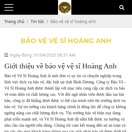
Trang chủ
Tin tức
Bảo vệ vệ sĩ hoàng anh
BẢO VỆ VỆ SĨ HOÀNG ANH
Ngày đăng: 01/04/2025 08:37 AM
Giới thiệu về bảo vệ vệ sĩ Hoàng Anh
Bảo vệ Vệ Sĩ Hoàng Anh là một đơn vị uy tín và chuyên nghiệp trong
lĩnh vực dịch vụ bảo vệ, đặc biệt tại tỉnh Bình Dương. Công ty Bảo Vệ -
Vệ Sĩ Hoàng Anh được thành lập với mục tiêu cung cấp các dịch vụ bảo
vệ toàn diện và chất lượng cao. Với đội ngũ nhân viên được đào tạo bài
bản, công ty đã khẳng định được vị thế của mình trên thị trường dịch vụ
bảo vệ. Sự tin tưởng của khách hàng chính là động lực để công ty không
ngừng nâng cao chất lượng dịch vụ. Thị trường bảo vệ hiện nay đang
phát triển mạnh mẽ, và Vệ Sĩ Hoàng Anh đã nắm bắt được xu hướng và
nhu cầu của người tiêu dùng. Chúng tôi cam kết mang đến sự an toàn và
tin cậy cho mọi khách hàng thông qua các giải pháp bảo vệ được thiết kế