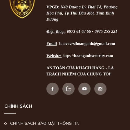
VPGD:
N40 Đường Lý Thái Tổ, Phường
Hòa Phú, Tp Thủ Dầu Một, Tỉnh Bình
Dương
Điện thoạ
i
:
0973 61 63 66 - 0975 255 221
Email
:
baovevesihoanganh@gmail.com
Website:
https://
hoanganhsecurity.com
AN TOÀN CỦA KHÁCH HÀNG - LÀ
TRÁCH NHIỆM CỦA CHÚNG TÔI!
CHÍNH SÁCH
CHÍNH SÁCH BẢO MẬT THÔNG TIN