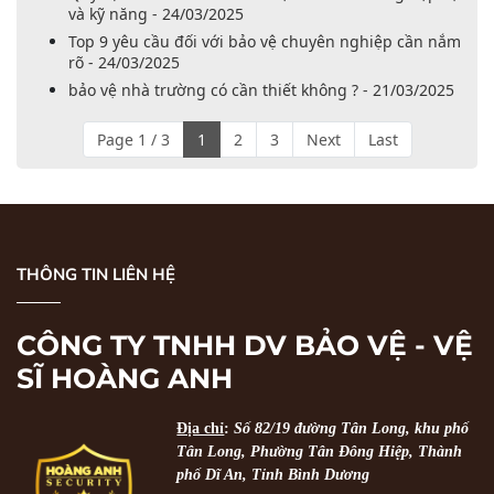
và kỹ năng - 24/03/2025
Top 9 yêu cầu đối với bảo vệ chuyên nghiệp cần nắm
rõ - 24/03/2025
bảo vệ nhà trường có cần thiết không ? - 21/03/2025
Page 1 / 3
1
2
3
Next
Last
THÔNG TIN LIÊN HỆ
CÔNG TY TNHH DV BẢO VỆ - VỆ
SĨ HOÀNG ANH
Địa chỉ
:
Số 82/19 đường Tân Long, khu phố
Tân Long, Phường Tân Đông Hiệp, Thành
phố Dĩ An, Tỉnh Bình Dương