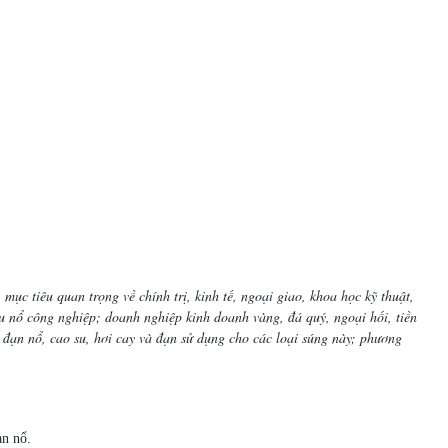
ục tiêu quan trọng về chính trị, kinh tế, ngoại giao, khoa học kỹ thuật,
ệu nổ công nghiệp; doanh nghiệp kinh doanh vàng, đá quý, ngoại hối, tiền
n đạn nổ, cao su, hơi cay và đạn sử dụng cho các loại súng này; phương
ạn nổ.