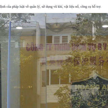
nh của pháp luật về quản lý, sử dụng vũ khí, vật liệu nổ, công cụ hỗ trợ.