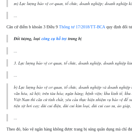
m) Lực lượng bảo vệ cơ quan, tổ chức, doanh nghiệp; doanh nghiệp ki
...
Căn cứ điểm b khoản 3 Điều 9
Thông tư 17/2018/TT-BCA
quy định đối tư
Đối tượng, loại
công cụ hỗ trợ
trang bị
...
3. Lực lượng bảo vệ cơ quan, tổ chức, doanh nghiệp, doanh nghiệp kin
...
b) Lực lượng bảo vệ cơ quan, tổ chức, doanh nghiệp và doanh nghiệp ki
văn hóa, xã hội; trên tàu hỏa; ngân hàng; bệnh viện; khu kinh tế, khu
Việt Nam thì căn cứ tính chất, yêu cầu thực hiện nhiệm vụ bảo vệ để x
tiện xịt hơi cay; dùi cui điện, dùi cui kim loại, dùi cui cao su, áo giáp
...
Theo đó, bảo vệ ngân hàng không được trang bị súng quân dụng mà chỉ được