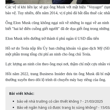
Các vệ sĩ khi liên lạc sẽ gọi ông Musk với mật hiệu "Voyager" (t
bảo vệ. Tuy nhiên, đến năm 2014, vị tỉ phú đã bắt đầu thuê các nhâ
Ông Elon Musk cũng không ngại nói về những lo ngại về an ninh 
biết "hai kẻ điên cuồng giết người" đã đe dọa giết ông trong những
Elon Musk trên đường trở thành tỉ phú ngàn tỉ USD đầu tiên
Hồ sơ do Tesla nộp lên Ủy ban chứng khoán và giao dịch Mỹ (SEC
một phần trong tổng chi phí an ninh cho ông chủ Tesla.
Lực lượng an ninh còn theo ông mọi nơi, thậm chí một cựu nhân viên
Hồi năm 2022, trang Business Insider đưa tin ông Musk đã bí mật
thường xuyên theo dõi lộ trình di chuyển máy bay riêng của ông.
Bài viết khác:
bảo vệ nhà trường có cần thiết không ? - 21/03/2025
Bảo vệ ngân hàng có được trang bị súng không? - 15/03