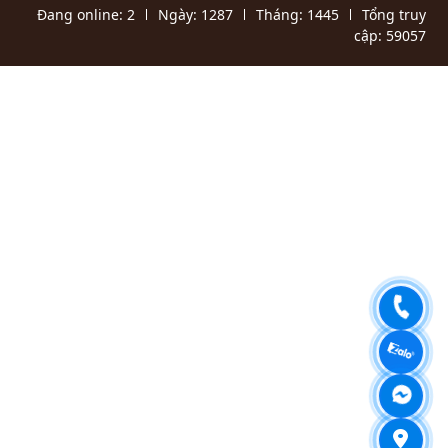
Đang online:
2
Ngày:
1287
Tháng:
1445
Tổng truy
cập:
59057