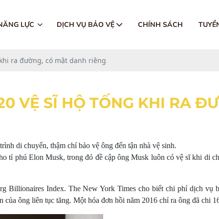
 NĂNG LỰC
DỊCH VỤ BẢO VỆ
CHÍNH SÁCH
TUYỂ
 khi ra đường, có mật danh riêng
20 VỆ SĨ HỘ TỐNG KHI RA Đ
trình di chuyển, thậm chí bảo vệ ông đến tận nhà vệ sinh.
 tỉ phú Elon Musk, trong đó đề cập ông Musk luôn có vệ sĩ khi di ch
erg Billionaires Index. The New York Times cho biết chi phí dịch vụ
sản của ông liên tục tăng. Một hóa đơn hồi năm 2016 chỉ ra ông đã chi