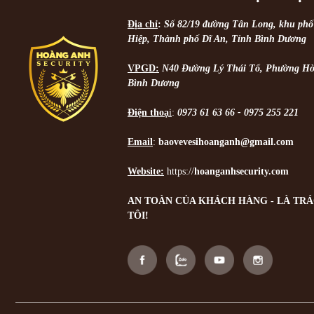
Địa chỉ
:
Số 82/19 đường Tân Long, khu ph
Hiệp, Thành phố Dĩ An, Tỉnh Bình Dương
VPGD:
N40 Đường Lý Thái Tổ, Phường Hò
Bình Dương
Điện thoạ
i
:
0973 61 63 66 - 0975 255 221
Email
:
baovevesihoanganh@gmail.com
Website:
https://
hoanganhsecurity.com
AN TOÀN CỦA KHÁCH HÀNG - LÀ TR
TÔI!