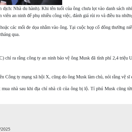
ạm dịch: Nhà du hành). Khi tên tuổi của ông chưa lọt vào danh sách 
n viên an ninh để phụ nhiều công việc, đánh giá rủi ro và điều tra nh
hoặc các mối đe dọa nhằm vào ông. Tại cuộc họp cổ đông thường niê
 tháng qua.
) chỉ ra rằng công ty an ninh bảo vệ ông Musk đã tính phí 2,4 triệu
 Công ty mạng xã hội X, cũng do ông Musk làm chủ, nói rằng vệ sĩ đã h
 mua nhà sau khi địa chỉ nhà cũ của ông bị lộ. Tỉ phú Musk cũng từng
/2025