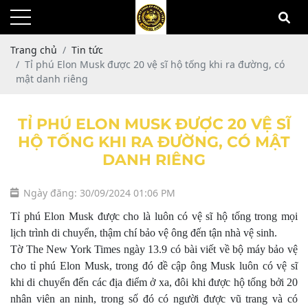
Trang chủ
Tin tức
Tỉ phú Elon Musk được 20 vệ sĩ hộ tống khi ra đường, có
mật danh riêng
TỈ PHÚ ELON MUSK ĐƯỢC 20 VỆ SĨ
HỘ TỐNG KHI RA ĐƯỜNG, CÓ MẬT
DANH RIÊNG
Ngày đăng: 30/09/2024 01:06 PM
Tỉ phú Elon Musk được cho là luôn có vệ sĩ hộ tống trong mọi
lịch trình di chuyển, thậm chí bảo vệ ông đến tận nhà vệ sinh.
Tờ The New York Times ngày 13.9 có bài viết về bộ máy bảo vệ
cho tỉ phú Elon Musk, trong đó đề cập ông Musk luôn có vệ sĩ
khi di chuyển đến các địa điểm ở xa, đôi khi được hộ tống bởi 20
nhân viên an ninh, trong số đó có người được vũ trang và có