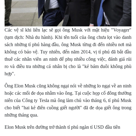
Các vệ sĩ khi liên lạc sẽ gọi ông Musk với mật hiệu "Voyager"
(tạm dịch: Nhà du hành). Khi tên tuổi của ông chưa lọt vào danh
sách những tỉ phú hàng đầu, ông Musk từng đi đến nhiều nơi mà
không có bảo vệ. Tuy nhiên, đến năm 2014, vị tỉ phú đã bắt đầu
thuê các nhân viên an ninh để phụ nhiều công việc, đánh giá rủi
ro và điều tra những cá nhân bị cho là "kẻ bám đuôi không phù
hợp".
Ông Elon Musk cũng không ngại nói về những lo ngại về an ninh
hoặc các mối đe dọa nhằm vào ông. Tại cuộc họp cổ đông thường
niên của Công ty Tesla mà ông làm chủ vào tháng 6, tỉ phú Musk
cho biết "hai kẻ điên cuồng giết người" đã đe dọa giết ông trong
những tháng qua.
Elon Musk trên đường trở thành tỉ phú ngàn tỉ USD đầu tiên