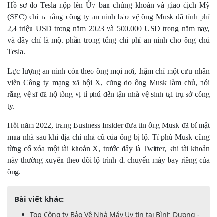
Hồ sơ do Tesla nộp lên Ủy ban chứng khoán và giao dịch Mỹ
(SEC) chỉ ra rằng công ty an ninh bảo vệ ông Musk đã tính phí
2,4 triệu USD trong năm 2023 và 500.000 USD trong năm nay,
và đây chỉ là một phần trong tổng chi phí an ninh cho ông chủ
Tesla.
Lực lượng an ninh còn theo ông mọi nơi, thậm chí một cựu nhân
viên Công ty mạng xã hội X, cũng do ông Musk làm chủ, nói
rằng vệ sĩ đã hộ tống vị tỉ phú đến tận nhà vệ sinh tại trụ sở công
ty.
Hồi năm 2022, trang Business Insider đưa tin ông Musk đã bí mật
mua nhà sau khi địa chỉ nhà cũ của ông bị lộ. Tỉ phú Musk cũng
từng cố xóa một tài khoản X, trước đây là Twitter, khi tài khoản
này thường xuyên theo dõi lộ trình di chuyển máy bay riêng của
ông.
Bài viết khác:
Top Công ty Bảo Vệ Nhà Máy Uy tín tại Bình Dương -