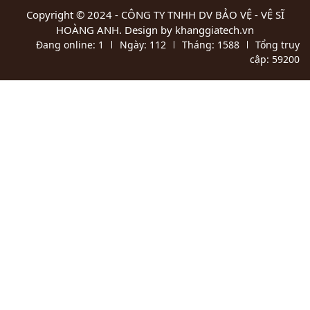
Copyright © 2024 -
CÔNG TY TNHH DV BẢO VỆ - VỆ SĨ
HOÀNG ANH
. Design by khanggiatech.vn
Đang online:
1
Ngày:
112
Tháng:
1588
Tổng truy
cập:
59200