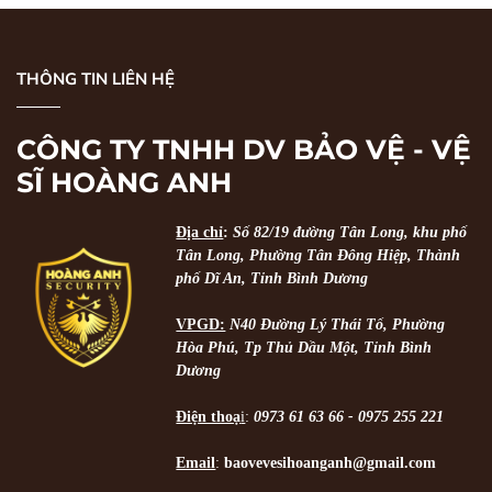
THÔNG TIN LIÊN HỆ
CÔNG TY TNHH DV BẢO VỆ - VỆ
SĨ HOÀNG ANH
Địa chỉ
:
Số 82/19 đường Tân Long, khu phố
Tân Long, Phường Tân Đông Hiệp, Thành
phố Dĩ An, Tỉnh Bình Dương
VPGD:
N40 Đường Lý Thái Tổ, Phường
Hòa Phú, Tp Thủ Dầu Một, Tỉnh Bình
Dương
Điện thoạ
i
:
0973 61 63 66 - 0975 255 221
Email
:
baovevesihoanganh@gmail.com