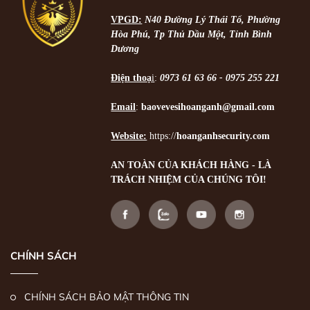
VPGD:
N40 Đường Lý Thái Tổ, Phường
Hòa Phú, Tp Thủ Dầu Một, Tỉnh Bình
Dương
Điện thoạ
i
:
0973 61 63 66 - 0975 255 221
Email
:
baovevesihoanganh@gmail.com
Website:
https://
hoanganhsecurity.com
AN TOÀN CỦA KHÁCH HÀNG - LÀ
TRÁCH NHIỆM CỦA CHÚNG TÔI!
CHÍNH SÁCH
CHÍNH SÁCH BẢO MẬT THÔNG TIN