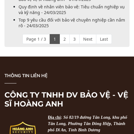
Quy định về nhân viên bảo vệ: Tiêu chuẩn nghiệp vụ
và kỹ năng - 24/03/2025
Top 9 yêu cầu đối với bảo vệ chuyên nghiệp cần nắm
rõ - 24/03/2025
Page 1 / 3
1
2
3
Next
Last
THÔNG TIN LIÊN HỆ
CÔNG TY TNHH DV BẢO VỆ - VỆ
SĨ HOÀNG ANH
Địa chỉ
:
Số 82/19 đường Tân Long, khu phố
Tân Long, Phường Tân Đông Hiệp, Thành
phố Dĩ An, Tỉnh Bình Dương