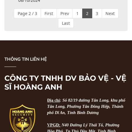
08/10/2024
Page 2 / 3
First
Prev
1
2
3
Next
Last
THÔNG TIN LIÊN HỆ
CÔNG TY TNHH DV BẢO VỆ - VỆ
SĨ HOÀNG ANH
Địa chỉ
:
Số 82/19 đường Tân Long, khu phố
Tân Long, Phường Tân Đông Hiệp, Thành
phố Dĩ An, Tỉnh Bình Dương
VPGD:
N40 Đường Lý Thái Tổ, Phường
Hòa Phú, Tp Thủ Dầu Một, Tỉnh Bình