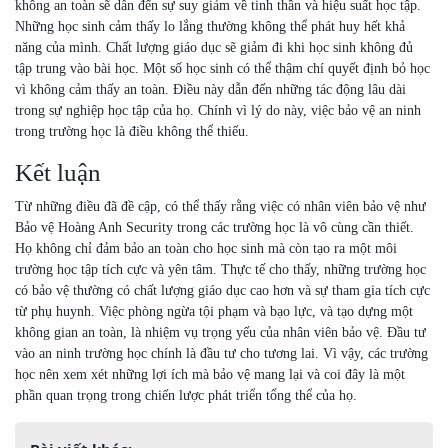
không an toàn sẽ dẫn đến sự suy giảm về tinh thần và hiệu suất học tập.
Những học sinh cảm thấy lo lắng thường không thể phát huy hết khả
năng của mình. Chất lượng giáo dục sẽ giảm đi khi học sinh không đủ
tập trung vào bài học. Một số học sinh có thể thậm chí quyết định bỏ học
vì không cảm thấy an toàn. Điều này dẫn đến những tác động lâu dài
trong sự nghiệp học tập của họ. Chính vì lý do này, việc bảo vệ an ninh
trong trường học là điều không thể thiếu.
Kết luận
Từ những điều đã đề cập, có thể thấy rằng việc có nhân viên bảo vệ như
Bảo vệ Hoàng Anh Security trong các trường học là vô cùng cần thiết.
Họ không chỉ đảm bảo an toàn cho học sinh mà còn tạo ra một môi
trường học tập tích cực và yên tâm. Thực tế cho thấy, những trường học
có bảo vệ thường có chất lượng giáo dục cao hơn và sự tham gia tích cực
từ phụ huynh. Việc phòng ngừa tội phạm và bạo lực, và tạo dựng một
không gian an toàn, là nhiệm vụ trọng yếu của nhân viên bảo vệ. Đầu tư
vào an ninh trường học chính là đầu tư cho tương lai. Vì vậy, các trường
học nên xem xét những lợi ích mà bảo vệ mang lại và coi đây là một
phần quan trọng trong chiến lược phát triển tổng thể của họ.