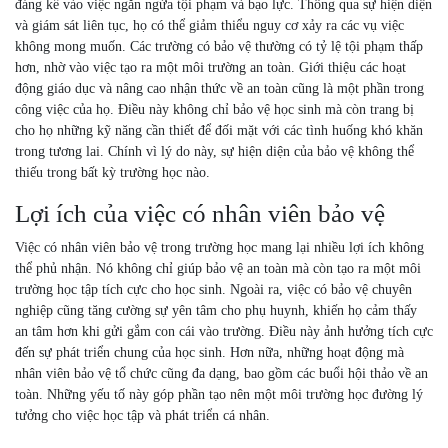
đáng kể vào việc ngăn ngừa tội phạm và bạo lực. Thông qua sự hiện diện
và giám sát liên tục, họ có thể giảm thiểu nguy cơ xảy ra các vụ việc
không mong muốn. Các trường có bảo vệ thường có tỷ lệ tội phạm thấp
hơn, nhờ vào việc tạo ra một môi trường an toàn. Giới thiệu các hoạt
động giáo dục và nâng cao nhận thức về an toàn cũng là một phần trong
công việc của họ. Điều này không chỉ bảo vệ học sinh mà còn trang bị
cho họ những kỹ năng cần thiết để đối mặt với các tình huống khó khăn
trong tương lai. Chính vì lý do này, sự hiện diện của bảo vệ không thể
thiếu trong bất kỳ trường học nào.
Lợi ích của việc có nhân viên bảo vệ
Việc có nhân viên bảo vệ trong trường học mang lại nhiều lợi ích không
thể phủ nhận. Nó không chỉ giúp bảo vệ an toàn mà còn tạo ra một môi
trường học tập tích cực cho học sinh. Ngoài ra, việc có bảo vệ chuyên
nghiệp cũng tăng cường sự yên tâm cho phụ huynh, khiến họ cảm thấy
an tâm hơn khi gửi gắm con cái vào trường. Điều này ảnh hưởng tích cực
đến sự phát triển chung của học sinh. Hơn nữa, những hoạt động mà
nhân viên bảo vệ tổ chức cũng đa dạng, bao gồm các buổi hội thảo về an
toàn. Những yếu tố này góp phần tạo nên một môi trường học đường lý
tưởng cho việc học tập và phát triển cá nhân.