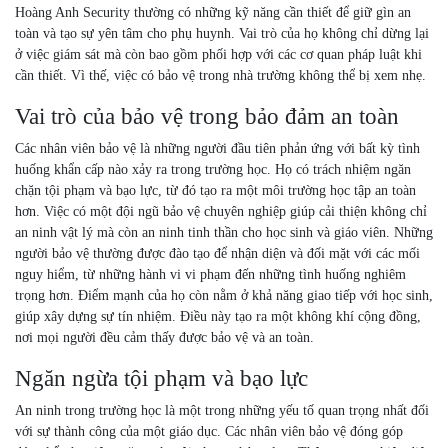
Hoàng Anh Security thường có những kỹ năng cần thiết để giữ gìn an
toàn và tạo sự yên tâm cho phụ huynh. Vai trò của họ không chỉ dừng lại
ở việc giám sát mà còn bao gồm phối hợp với các cơ quan pháp luật khi
cần thiết. Vì thế, việc có bảo vệ trong nhà trường không thể bị xem nhẹ.
Vai trò của bảo vệ trong bảo đảm an toàn
Các nhân viên bảo vệ là những người đầu tiên phản ứng với bất kỳ tình
huống khẩn cấp nào xảy ra trong trường học. Họ có trách nhiệm ngăn
chặn tội phạm và bạo lực, từ đó tạo ra một môi trường học tập an toàn
hơn. Việc có một đội ngũ bảo vệ chuyên nghiệp giúp cải thiện không chỉ
an ninh vật lý mà còn an ninh tinh thần cho học sinh và giáo viên. Những
người bảo vệ thường được đào tạo để nhận diện và đối mặt với các mối
nguy hiểm, từ những hành vi vi phạm đến những tình huống nghiêm
trọng hơn. Điểm mạnh của họ còn nằm ở khả năng giao tiếp với học sinh,
giúp xây dựng sự tín nhiệm. Điều này tạo ra một không khí cộng đồng,
nơi mọi người đều cảm thấy được bảo vệ và an toàn.
Ngăn ngừa tội phạm và bạo lực
An ninh trong trường học là một trong những yếu tố quan trọng nhất đối
với sự thành công của một giáo dục. Các nhân viên bảo vệ đóng góp