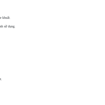
e khuất.
ình sử dụng.
t.