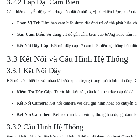
3.2.2 Lắp Đặt Cảm Biến
Cảm biến chuyển động cần được lắp đặt ở những vị trí chiến lược, như cửa 
Chọn Vị Trí
: Đảm bảo cảm biến được đặt ở vị trí có thể phát hiện c
Gắn Cảm Biến
: Sử dụng vít để gắn cảm biến vào tường hoặc trần n
Kết Nối Dây Cáp
: Kết nối dây cáp từ cảm biến đến hệ thống báo độ
3.3 Kết Nối và Cấu Hình Hệ Thống
3.3.1 Kết Nối Dây
Kết nối các thiết bị với nhau là bước quan trọng trong quá trình thi công.
Kiểm Tra Dây Cáp
: Trước khi kết nối, cần kiểm tra dây cáp để đả
Kết Nối Camera
: Kết nối camera với đầu ghi hình hoặc bộ chuyển đ
Kết Nối Cảm Biến
: Kết nối cảm biến với hệ thống báo động, đảm bả
3.3.2 Cấu Hình Hệ Thống
Sau khi kết nối, cần tiến hành cấu hình hệ thống để đảm bảo hoạt động hi