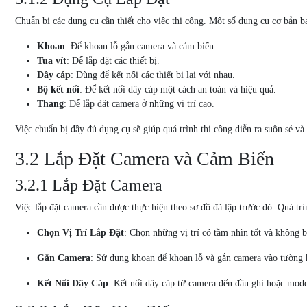
Chuẩn bị các dụng cụ cần thiết cho việc thi công. Một số dụng cụ cơ bản 
Khoan
: Để khoan lỗ gắn camera và cảm biến.
Tua vít
: Để lắp đặt các thiết bị.
Dây cáp
: Dùng để kết nối các thiết bị lại với nhau.
Bộ kết nối
: Để kết nối dây cáp một cách an toàn và hiệu quả.
Thang
: Để lắp đặt camera ở những vị trí cao.
Việc chuẩn bị đầy đủ dụng cụ sẽ giúp quá trình thi công diễn ra suôn sẻ v
3.2 Lắp Đặt Camera và Cảm Biến
3.2.1 Lắp Đặt Camera
Việc lắp đặt camera cần được thực hiện theo sơ đồ đã lập trước đó. Quá tr
Chọn Vị Trí Lắp Đặt
: Chọn những vị trí có tầm nhìn tốt và không b
Gắn Camera
: Sử dụng khoan để khoan lỗ và gắn camera vào tường 
Kết Nối Dây Cáp
: Kết nối dây cáp từ camera đến đầu ghi hoặc mode