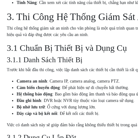
Tính Năng
: Cần xem xét các tính năng của thiết bị, chẳng hạn như 
3. Thi Công Hệ Thống Giám Sát
Thi công hệ thống giám sát an ninh cho văn phòng là một quá trình quan tr
hiệu quả và đáp ứng được các yêu cầu an ninh.
3.1 Chuẩn Bị Thiết Bị và Dụng Cụ
3.1.1 Danh Sách Thiết Bị
Trước khi bắt đầu thi công, việc lập danh sách các thiết bị cần thiết là rấ
Camera an ninh
: Camera IP, camera analog, camera PTZ.
Cảm biến chuyển động
: Để phát hiện sự di chuyển bất thường.
Hệ thống báo động
: Bao gồm báo động âm thanh và báo động qua 
Đầu ghi hình
: DVR hoặc NVR tùy thuộc vào loại camera sử dụng.
Bộ nhớ lưu trữ
: Ổ cứng với dung lượng lớn.
Dây cáp và bộ kết nối
: Để kết nối các thiết bị.
Việc có danh sách này sẽ giúp đảm bảo rằng không thiếu thiết bị trong quá 
3.1.2 Dụng Cụ Lắp Đặt