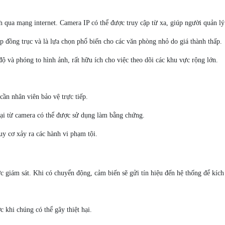
nh qua mạng internet. Camera IP có thể được truy cập từ xa, giúp người quản lý
áp đồng trục và là lựa chọn phổ biến cho các văn phòng nhỏ do giá thành thấp.
ộ và phóng to hình ảnh, rất hữu ích cho việc theo dõi các khu vực rộng lớn.
cần nhân viên bảo vệ trực tiếp.
 lại từ camera có thể được sử dụng làm bằng chứng.
uy cơ xảy ra các hành vi phạm tội.
ực giám sát. Khi có chuyển động, cảm biến sẽ gửi tín hiệu đến hệ thống để kíc
c khi chúng có thể gây thiệt hại.