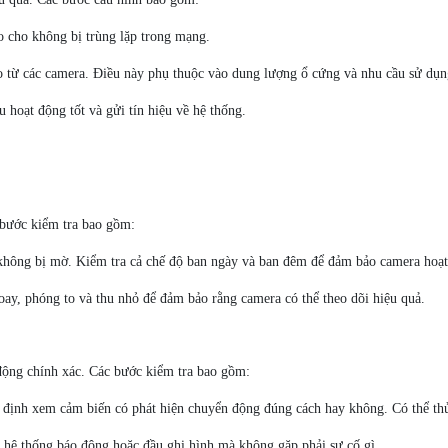
ao cho không bị trùng lặp trong mạng.
eo từ các camera. Điều này phụ thuộc vào dung lượng ổ cứng và nhu cầu sử dụn
 hoạt động tốt và gửi tín hiệu về hệ thống.
c bước kiểm tra bao gồm:
không bị mờ. Kiểm tra cả chế độ ban ngày và ban đêm để đảm bảo camera hoạt 
oay, phóng to và thu nhỏ để đảm bảo rằng camera có thể theo dõi hiệu quả.
động chính xác. Các bước kiểm tra bao gồm:
ác định xem cảm biến có phát hiện chuyển động đúng cách hay không. Có thể t
 hệ thống báo động hoặc đầu ghi hình mà không gặp phải sự cố gì.