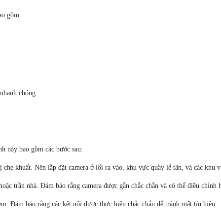
bao gồm:
à nhanh chóng.
ình này bao gồm các bước sau:
ị che khuất. Nên lắp đặt camera ở lối ra vào, khu vực quầy lễ tân, và các khu
hoặc trần nhà. Đảm bảo rằng camera được gắn chắc chắn và có thể điều chỉnh 
m. Đảm bảo rằng các kết nối được thực hiện chắc chắn để tránh mất tín hiệu.