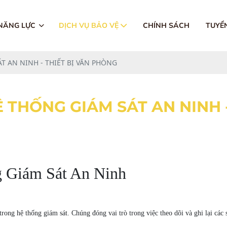
 NĂNG LỰC
DỊCH VỤ BẢO VỆ
CHÍNH SÁCH
TUYỂ
T AN NINH - THIẾT BỊ VĂN PHÒNG
Ệ THỐNG GIÁM SÁT AN NINH 
g Giám Sát An Ninh
rong hệ thống giám sát. Chúng đóng vai trò trong việc theo dõi và ghi lại các 