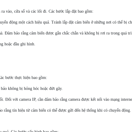
ra vào, cửa sổ và các lối đi. Các bước lắp đặt bao gồm:
huyển động một cách hiệu quả. Tránh lắp đặt cảm biến ở những nơi có thể bị ch
hà. Đảm bảo rằng cảm biến được gắn chắc chắn và không bị rơi ra trong quá tr
ng hoặc đầu ghi hình.
 Các bước thực hiện bao gồm:
m bảo không bị hỏng hóc hoặc đứt gãy.
ổi. Đối với camera IP, cần đảm bảo rằng camera được kết nối vào mạng interne
o rằng tín hiệu từ cảm biến có thể được gửi đến hệ thống khi có chuyển động.
ệu quả. Các bước cấu hình bao gồm: