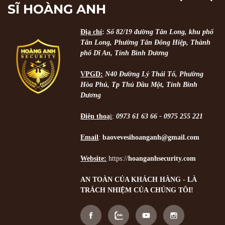
SĨ HOÀNG ANH
Địa chỉ
:
Số 82/19 đường Tân Long, khu phố
Tân Long, Phường Tân Đông Hiệp, Thành
phố Dĩ An, Tỉnh Bình Dương
VPGD:
N40 Đường Lý Thái Tổ, Phường
Hòa Phú, Tp Thủ Dầu Một, Tỉnh Bình
Dương
Điện thoạ
i
:
0973 61 63 66 - 0975 255 221
Email
:
baovevesihoanganh@gmail.com
Website:
https://
hoanganhsecurity.com
AN TOÀN CỦA KHÁCH HÀNG - LÀ
TRÁCH NHIỆM CỦA CHÚNG TÔI!