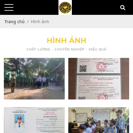
Trang chủ
Hình ảnh
HÌNH ẢNH
CHẤT LƯỢNG - CHUYÊN NGHIỆP - HIỆU QUẢ