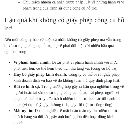
Chịu trách nhiệm cá nhân trước pháp luật về những hành vi vi
phạm trong quá trình sử dụng công cụ hỗ trợ.
Hậu quả khi không có giấy phép công cụ hỗ
trợ
Nếu một công ty bảo vệ hoặc cá nhân không có giấy phép mà vẫn trang
bị và sử dụng công cụ hỗ trợ, họ sẽ phải đối mặt với nhiều hậu quả
nghiêm trọng:
Vi phạm hành chính:
Bị xử phạt vi phạm hành chính với mức
phạt tiền lớn, có thể kèm theo tịch thu tang vật (công cụ hỗ trợ).
Hủy bỏ giấy phép kinh doanh:
Công ty có thể bị rút giấy phép
kinh doanh dịch vụ bảo vệ do không tuân thủ quy định pháp luật.
Rủi ro hình sự:
Trong trường hợp gây ra hậu quả nghiêm trọng về
người hoặc tài sản do sử dụng công cụ hỗ trợ trái phép, người vi
phạm có thể bị truy cứu trách nhiệm hình sự theo các tội danh liên
quan (ví dụ: cố ý gây thương tích, gây rối trật tự công cộng).
Mất uy tín:
Doanh nghiệp sẽ mất hoàn toàn uy tín, niềm tin từ
khách hàng và đối tác, gây ảnh hưởng lớn đến hoạt động kinh
doanh.