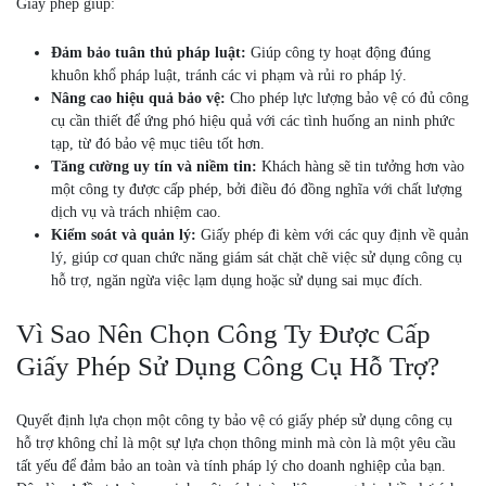
Giấy phép giúp:
Đảm bảo tuân thủ pháp luật:
Giúp công ty hoạt động đúng
khuôn khổ pháp luật, tránh các vi phạm và rủi ro pháp lý.
Nâng cao hiệu quả bảo vệ:
Cho phép lực lượng bảo vệ có đủ công
cụ cần thiết để ứng phó hiệu quả với các tình huống an ninh phức
tạp, từ đó bảo vệ mục tiêu tốt hơn.
Tăng cường uy tín và niềm tin:
Khách hàng sẽ tin tưởng hơn vào
một công ty được cấp phép, bởi điều đó đồng nghĩa với chất lượng
dịch vụ và trách nhiệm cao.
Kiểm soát và quản lý:
Giấy phép đi kèm với các quy định về quản
lý, giúp cơ quan chức năng giám sát chặt chẽ việc sử dụng công cụ
hỗ trợ, ngăn ngừa việc lạm dụng hoặc sử dụng sai mục đích.
Vì Sao Nên Chọn Công Ty Được Cấp
Giấy Phép Sử Dụng Công Cụ Hỗ Trợ?
Quyết định lựa chọn một công ty bảo vệ có giấy phép sử dụng công cụ
hỗ trợ không chỉ là một sự lựa chọn thông minh mà còn là một yêu cầu
tất yếu để đảm bảo an toàn và tính pháp lý cho doanh nghiệp của bạn.