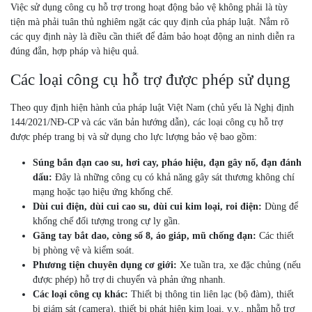
Việc sử dụng công cụ hỗ trợ trong hoạt động bảo vệ không phải là tùy
tiện mà phải tuân thủ nghiêm ngặt các quy định của pháp luật. Nắm rõ
các quy định này là điều cần thiết để đảm bảo hoạt động an ninh diễn ra
đúng đắn, hợp pháp và hiệu quả.
Các loại công cụ hỗ trợ được phép sử dụng
Theo quy định hiện hành của pháp luật Việt Nam (chủ yếu là Nghị định
144/2021/NĐ-CP và các văn bản hướng dẫn), các loại công cụ hỗ trợ
được phép trang bị và sử dụng cho lực lượng bảo vệ bao gồm:
Súng bắn đạn cao su, hơi cay, pháo hiệu, đạn gây nổ, đạn đánh
dấu:
Đây là những công cụ có khả năng gây sát thương không chí
mạng hoặc tạo hiệu ứng khống chế.
Dùi cui điện, dùi cui cao su, dùi cui kim loại, roi điện:
Dùng để
khống chế đối tượng trong cự ly gần.
Găng tay bắt dao, còng số 8, áo giáp, mũ chống đạn:
Các thiết
bị phòng vệ và kiểm soát.
Phương tiện chuyên dụng cơ giới:
Xe tuần tra, xe đặc chủng (nếu
được phép) hỗ trợ di chuyển và phản ứng nhanh.
Các loại công cụ khác:
Thiết bị thông tin liên lạc (bộ đàm), thiết
bị giám sát (camera), thiết bị phát hiện kim loại, v.v., nhằm hỗ trợ