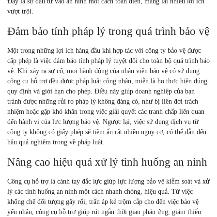
Đây là sự đầu tư vào an ninh một cách toàn diện, mang lại nhiều lợi ích
vượt trội.
Đảm bảo tính pháp lý trong quá trình bảo vệ
Một trong những lợi ích hàng đầu khi hợp tác với công ty bảo vệ được
cấp phép là việc đảm bảo tính pháp lý tuyệt đối cho toàn bộ quá trình bảo
vệ. Khi xảy ra sự cố, mọi hành động của nhân viên bảo vệ có sử dụng
công cụ hỗ trợ đều được pháp luật công nhận, miễn là họ thực hiện đúng
quy định và giới hạn cho phép. Điều này giúp doanh nghiệp của bạn
tránh được những rủi ro pháp lý không đáng có, như bị liên đới trách
nhiệm hoặc gặp khó khăn trong việc giải quyết các tranh chấp liên quan
đến hành vi của lực lượng bảo vệ. Ngược lại, việc sử dụng dịch vụ từ
công ty không có giấy phép sẽ tiềm ẩn rất nhiều nguy cơ, có thể dẫn đến
hậu quả nghiêm trọng về pháp luật.
Nâng cao hiệu quả xử lý tình huống an ninh
Công cụ hỗ trợ là cánh tay đắc lực giúp lực lượng bảo vệ kiểm soát và xử
lý các tình huống an ninh một cách nhanh chóng, hiệu quả. Từ việc
khống chế đối tượng gây rối, trấn áp kẻ trộm cắp cho đến việc bảo vệ
yếu nhân, công cụ hỗ trợ giúp rút ngắn thời gian phản ứng, giảm thiểu