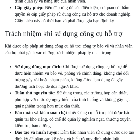
trình quản lý và năng lực của nhân viên.
Cấp giấy phép:
Nếu đáp ứng đủ các điều kiện, cơ quan có thẩm
quyền sẽ cấp giấy phép sử dụng công cụ hỗ trợ cho doanh nghiệp.
Giấy phép này có thời hạn và phải được gia hạn định kỳ.
Trách nhiệm khi sử dụng công cụ hỗ trợ
Khi được cấp phép sử dụng công cụ hỗ trợ, công ty bảo vệ và nhân viên
của họ phải gánh vác những trách nhiệm pháp lý quan trọng:
Sử dụng đúng mục đích:
Chỉ được sử dụng công cụ hỗ trợ để
thực hiện nhiệm vụ bảo vệ, phòng vệ chính đáng, khống chế đối
tượng gây rối hoặc phạm pháp, không được lạm dụng để gây
thương tích hoặc đe dọa người khác.
Tuân thủ nguyên tắc:
Sử dụng trong các trường hợp cần thiết,
phù hợp với mức độ nguy hiểm của tình huống và không gây hậu
quả nghiêm trọng hơn mức cần thiết.
Bảo quản và kiểm soát chặt chẽ:
Công cụ hỗ trợ phải được bảo
quản tại kho riêng, có chế độ quản lý nghiêm ngặt, thường xuyên
kiểm tra, bảo dưỡng.
Đào tạo và huấn luyện:
Đảm bảo nhân viên sử dụng được đào tạo
định kỳ để nâng cao kỹ năng và hiểu rõ quy định pháp luật.