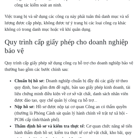
công tác kiểm soát an ninh.
Việc trang bị và sử dụng các công cụ này phải tuân thủ danh mục và số
lượng được cấp phép, không được tự ý trang bị các loại công cụ khác
không có trong danh mục hoặc vũ khí quân dụng.
Quy trình cấp giấy phép cho doanh nghiệp
bảo vệ
Quy trình cấp giấy phép sử dụng công cụ hỗ trợ cho doanh nghiệp bảo vệ
thường bao gồm các bước chính sau:
Chuẩn bị hồ sơ:
Doanh nghiệp chuẩn bị đầy đủ các giấy tờ theo
quy định, bao gồm đơn đề nghị, bản sao giấy phép kinh doanh, tài
liệu chứng minh điều kiện về cơ sở vật chất, danh sách nhân viên
được đào tạo, quy chế quản lý công cụ hỗ trợ...
Nộp hồ sơ:
Hồ sơ được nộp tại cơ quan Công an có thẩm quyền
(thường là Phòng Cảnh sát quản lý hành chính về trật tự xã hội -
PC06 cấp tỉnh/thành phố).
Thẩm định hồ sơ và kiểm tra thực tế:
Cơ quan chức năng sẽ tiến
hành thẩm định hồ sơ, kiểm tra thực tế cơ sở vật chất, kho bãi, quy