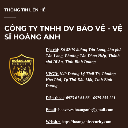
THÔNG TIN LIÊN HỆ
CÔNG TY TNHH DV BẢO VỆ - VỆ
SĨ HOÀNG ANH
Địa chỉ
:
Số 82/19 đường Tân Long, khu phố
Tân Long, Phường Tân Đông Hiệp, Thành
phố Dĩ An, Tỉnh Bình Dương
VPGD:
N40 Đường Lý Thái Tổ, Phường
Hòa Phú, Tp Thủ Dầu Một, Tỉnh Bình
Dương
Điện thoạ
i
:
0973 61 63 66 - 0975 255 221
Email
:
baovevesihoanganh@gmail.com
Website:
https://
hoanganhsecurity.com