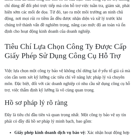
chỉ dùng để đối phó trực tiếp mà còn hỗ trợ việc tuần tra, giám sát, phát
hiện sớm các mối đe dọa. Từ đó, tạo ra một môi trường an ninh chủ
động, nơi mọi rủi ro tiềm ẩn đều được nhận diện và xử lý trước khi
chúng trở thành vấn đề nghiêm trọng, nâng cao mức độ an toàn và ổn
định cho hoạt động kinh doanh của doanh nghiệp.
Tiêu Chí Lựa Chọn Công Ty Được Cấp
Giấy Phép Sử Dụng Công Cụ Hỗ Trợ
Việc lựa chọn một công ty bảo vệ không chỉ dừng lại ở yếu tố giá cả mà
còn cần xem xét kỹ lưỡng các tiêu chí về năng lực pháp lý và chuyên
môn. Đặc biệt, đối với các doanh nghiệp có nhu cầu sử dụng công cụ hỗ
trợ, việc thẩm định kỹ lưỡng là vô cùng quan trọng.
Hồ sơ pháp lý rõ ràng
Đây là tiêu chí đầu tiên và quan trọng nhất. Một công ty bảo vệ uy tín
phải có đầy đủ hồ sơ pháp lý minh bạch, bao gồm:
Giấy phép kinh doanh dịch vụ bảo vệ:
Xác nhận hoạt động hợp