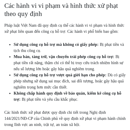
Các hành vi vi phạm và hình thức xử phạt
theo quy định
Pháp luật Việt Nam đã quy định cụ thể các hành vi vi phạm và hình thức
xử phạt liên quan đến công cụ hỗ trợ. Các hành vi phổ biến bao gồm:
Sử dụng công cụ hỗ trợ mà không có giấy phép:
Bị phạt tiền và
tịch thu công cụ.
Mua bán, tàng trữ, vận chuyển trái phép công cụ hỗ trợ:
Bị
phạt tiền rất nặng, thậm chí có thể bị truy cứu trách nhiệm hình sự
nếu số lượng lớn hoặc gây hậu quả nghiêm trọng.
Sử dụng công cụ hỗ trợ vượt quá giới hạn cho phép:
Dù có giấy
phép nhưng sử dụng sai mục đích, sai đối tượng, hoặc gây hậu quả
nghiêm trọng hơn mức cần thiết.
Không chấp hành quy định về bảo quản, kiểm kê công cụ hỗ
trợ:
Bị phạt tiền và yêu cầu khắc phục.
Các hình thức xử phạt được quy định chi tiết trong Nghị định
144/2021/NĐ-CP của Chính phủ về quy định xử phạt vi phạm hành chính
trong lĩnh vực an ninh, trật tự, an toàn xã hội.