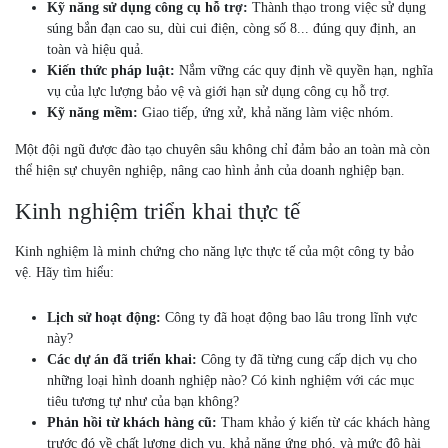
Kỹ năng sử dụng công cụ hỗ trợ:
Thành thạo trong việc sử dụng
súng bắn đạn cao su, dùi cui điện, còng số 8... đúng quy định, an
toàn và hiệu quả.
Kiến thức pháp luật:
Nắm vững các quy định về quyền hạn, nghĩa
vụ của lực lượng bảo vệ và giới hạn sử dụng công cụ hỗ trợ.
Kỹ năng mềm:
Giao tiếp, ứng xử, khả năng làm việc nhóm.
Một đội ngũ được đào tạo chuyên sâu không chỉ đảm bảo an toàn mà còn
thể hiện sự chuyên nghiệp, nâng cao hình ảnh của doanh nghiệp bạn.
Kinh nghiệm triển khai thực tế
Kinh nghiệm là minh chứng cho năng lực thực tế của một công ty bảo
vệ. Hãy tìm hiểu:
Lịch sử hoạt động:
Công ty đã hoạt động bao lâu trong lĩnh vực
này?
Các dự án đã triển khai:
Công ty đã từng cung cấp dịch vụ cho
những loại hình doanh nghiệp nào? Có kinh nghiệm với các mục
tiêu tương tự như của bạn không?
Phản hồi từ khách hàng cũ:
Tham khảo ý kiến từ các khách hàng
trước đó về chất lượng dịch vụ, khả năng ứng phó, và mức độ hài