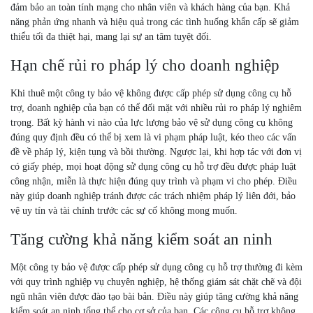
đảm bảo an toàn tính mạng cho nhân viên và khách hàng của bạn. Khả
năng phản ứng nhanh và hiệu quả trong các tình huống khẩn cấp sẽ giảm
thiểu tối đa thiệt hại, mang lại sự an tâm tuyệt đối.
Hạn chế rủi ro pháp lý cho doanh nghiệp
Khi thuê một công ty bảo vệ không được cấp phép sử dụng công cụ hỗ
trợ, doanh nghiệp của bạn có thể đối mặt với nhiều rủi ro pháp lý nghiêm
trọng. Bất kỳ hành vi nào của lực lượng bảo vệ sử dụng công cụ không
đúng quy định đều có thể bị xem là vi phạm pháp luật, kéo theo các vấn
đề về pháp lý, kiện tụng và bồi thường. Ngược lại, khi hợp tác với đơn vị
có giấy phép, mọi hoạt động sử dụng công cụ hỗ trợ đều được pháp luật
công nhận, miễn là thực hiện đúng quy trình và phạm vi cho phép. Điều
này giúp doanh nghiệp tránh được các trách nhiệm pháp lý liên đới, bảo
vệ uy tín và tài chính trước các sự cố không mong muốn.
Tăng cường khả năng kiểm soát an ninh
Một công ty bảo vệ được cấp phép sử dụng công cụ hỗ trợ thường đi kèm
với quy trình nghiệp vụ chuyên nghiệp, hệ thống giám sát chặt chẽ và đội
ngũ nhân viên được đào tạo bài bản. Điều này giúp tăng cường khả năng
kiểm soát an ninh tổng thể cho cơ sở của bạn. Các công cụ hỗ trợ không