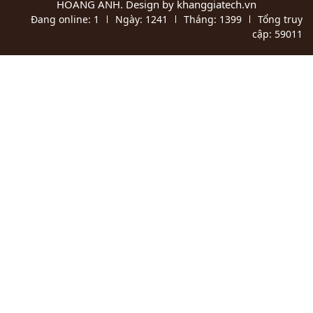
HOÀNG ANH
. Design by khanggiatech.vn
Đang online:
1
Ngày:
1241
Tháng:
1399
Tổng truy
cập:
59011