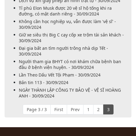
Dịch vụ xin giấy phép an ninh trật tự - 30/09/2024
Tỉ phú Elon Musk được 20 vệ sĩ hộ tống khi ra
đường, có mật danh riêng - 30/09/2024
Không cần học nghiệp vụ, vẫn được làm 'vệ sĩ' -
30/09/2024
Giữ xe siêu thị Big C cạy cốp xe trộm tài sản khách -
30/09/2024
Đại gia bất an tìm người trông nhà dịp Tết -
30/09/2024
Người tham gia BHYT có nơi khám chữa bệnh ban
đầu ở bệnh viện huyện. - 30/09/2024
Lần Theo Dấu Vết Tội Phạm - 30/09/2024
Bản tin 113 - 30/09/2024
NGÀY THÀNH LẬP CÔNG TY BẢO VỆ - VỆ SĨ HOÀNG
ANH - 30/09/2024
Page 3 / 3
First
Prev
1
2
3